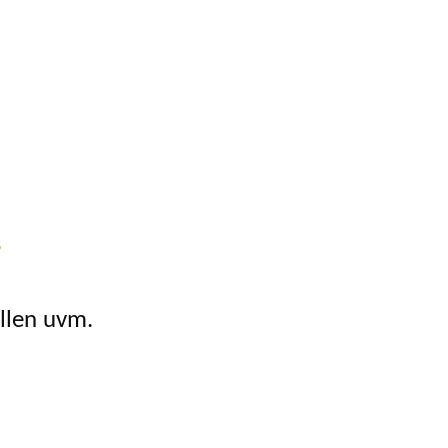
T
llen uvm.